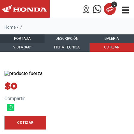
0
UTILITARIAS
Home
/
/
DEPORTIVAS
PORTADA
DESCRIPCIÓN
GALERÍA
DOBLE PROPÓSITO
VISTA 360°
FICHA TÉCNICA
COTIZAR
SCOOTER
OFF ROAD
GAMA ALTA
$0
UTV Y ATVS
Compartir
PRODUCTOS DE FUERZA
FINANCIAMIENTO
COTIZAR