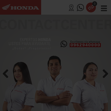
0
UTILITARIAS
DEPORTIVAS
DOBLE PROPÓSITO
SCOOTER
OFF ROAD
GAMA ALTA
UTV Y ATVS
Previous
Next
PRODUCTOS DE FUERZA
FINANCIAMIENTO